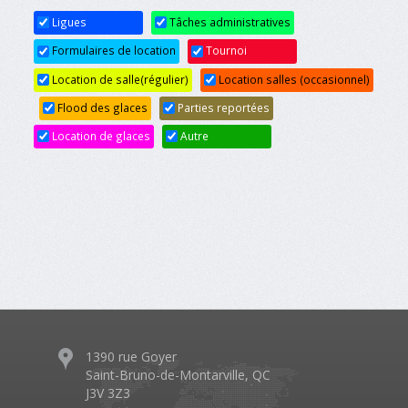
Glaces à louer
Glaces à louer
Ligues
Tâches administratives
Salle à louer
Salle à louer
31
1
2
3
4
5
6
Formulaires de location
Tournoi
Glaces à louer
Glaces à louer
Location de salle(régulier)
Location salles (occasionnel)
Salle à louer
Salle à louer
Flood des glaces
Parties reportées
Location de glaces
Autre
1390 rue Goyer
Saint-Bruno-de-Montarville, QC
J3V 3Z3