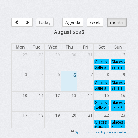
today
Agenda
week
month
August 2026
Mon
Tue
Wed
Thu
Fri
Sat
Sun
27
28
29
30
31
1
2
Glaces à louer
Glaces à louer
Salle à louer
Salle à louer
3
4
5
6
7
8
9
Glaces à louer
Glaces à louer
Salle à louer
Salle à louer
10
11
12
13
14
15
16
Glaces à louer
Glaces à louer
Salle à louer
Salle à louer
17
18
19
20
21
22
23
Glaces à louer
Glaces à louer
Salle à louer
Salle à louer
Synchronize with your calendar
24
25
26
27
28
29
30