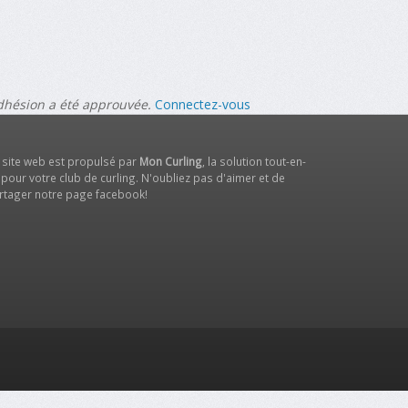
adhésion a été approuvée.
Connectez-vous
 site web est propulsé par
Mon Curling
, la solution tout-en-
 pour votre club de curling. N'oubliez pas d'aimer et de
rtager notre
page facebook
!