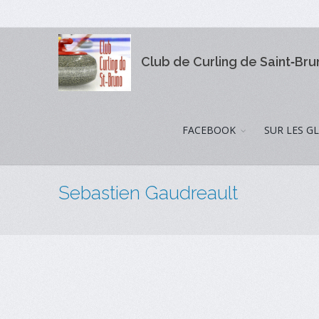
Club de Curling de Saint‑Br
FACEBOOK
SUR LES G
Sebastien Gaudreault