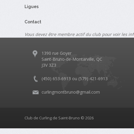
Ligues
Contact
Vous devez être membre actif du club pour voir les in
1390 rue Goyer
Saint-Bruno-de-Montarville, QC
J3V 3Z3
(450) 653-6913 ou (579) 421-6913
curlingmontbruno@gmail.com
Club de Curling de Saint-Bruno © 2026