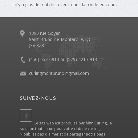
Il n'y a plus de matchs à venir dans la ronde en cours
1390 rue Goyer
Saint-Bruno-de-Montarville, QC
J3V 3Z3
(450) 653-6913 ou (579) 421-6913
curlingmontbruno@gmail.com
SUIVEZ-NOUS
Ce site web est propulsé par
Mon Curling
, la
solution tout-en-un pour votre club de curling.
N'oubliez pas d'aimer et de partager notre
page