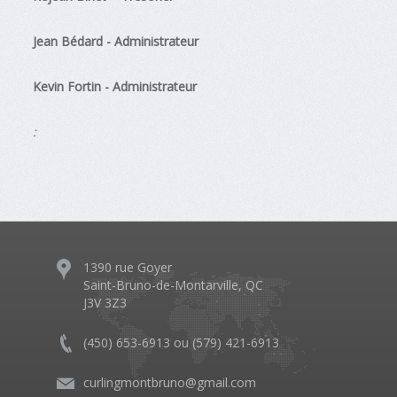
Jean Bédard - Administrateur
Kevin Fortin - Administrateur
:
1390 rue Goyer
Saint-Bruno-de-Montarville, QC
J3V 3Z3
(450) 653-6913 ou (579) 421-6913
curlingmontbruno@gmail.com