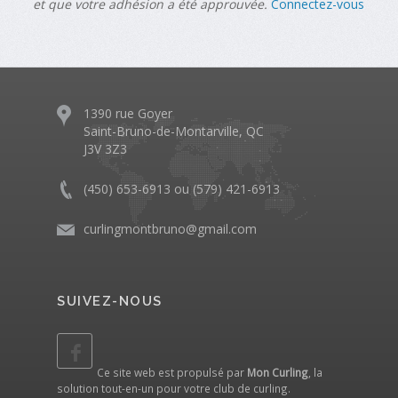
et que votre adhésion a été approuvée.
Connectez-vous
1390 rue Goyer
Saint-Bruno-de-Montarville, QC
J3V 3Z3
(450) 653-6913 ou (579) 421-6913
curlingmontbruno@gmail.com
SUIVEZ-NOUS
Ce site web est propulsé par
Mon Curling
, la
solution tout-en-un pour votre club de curling.