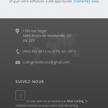
et que votre adhésion a été approuvée.
Connectez-vous
1390 rue Goyer
Saint-Bruno-de-Montarville, QC
J3V 3Z3
(450) 653-6913 ou (579) 421-6913
curlingmontbruno@gmail.com
SUIVEZ-NOUS
Ce site web est propulsé par
Mon Curling
, la
solution tout-en-un pour votre club de curling.