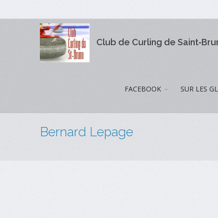
Club de Curling de Saint‑Br
FACEBOOK
SUR LES G
Bernard Lepage