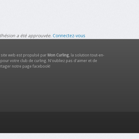
adhésion a été approuvée.
Connectez-vous
 site web est propulsé par
Mon Curling
, la solution tout-en-
 pour votre club de curling. N'oubliez pas d'aimer et de
rtager notre
page facebook
!