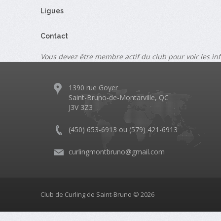
Ligues
Contact
Vous devez être membre actif du club pour voir les in
1390 rue Goyer
Saint-Bruno-de-Montarville, QC
J3V 3Z3
(450) 653-6913 ou (579) 421-6913
curlingmontbruno@gmail.com
Club de Curling de Saint-Bruno © 2026