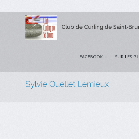
Club de Curling de Saint‑Br
FACEBOOK
SUR LES G
Sylvie Ouellet Lemieux