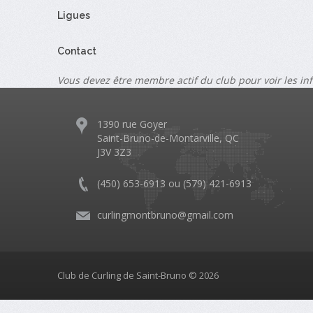
Ligues
Contact
Vous devez être membre actif du club pour voir les in
1390 rue Goyer
Saint-Bruno-de-Montarville, QC
J3V 3Z3
(450) 653-6913 ou (579) 421-6913
curlingmontbruno@gmail.com
Club de Curling de Saint-Bruno © 2026