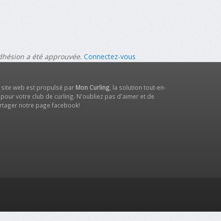
adhésion a été approuvée.
Connectez-vous
 site web est propulsé par
Mon Curling
, la solution tout-en-
 pour votre club de curling. N'oubliez pas d'aimer et de
rtager notre
page facebook
!