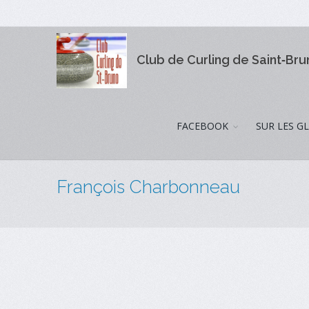
Club de Curling de Saint‑Br
FACEBOOK
SUR LES G
François Charbonneau