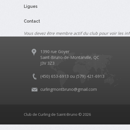
Ligues
Contact
Vous devez être membre actif du club pour voir les in
1390 rue Goyer
Saint-Bruno-de-Montarville, QC
J3V 3Z3
(450) 653-6913 ou (579) 421-6913
curlingmontbruno@gmail.com
Club de Curling de Saint-Bruno © 2026