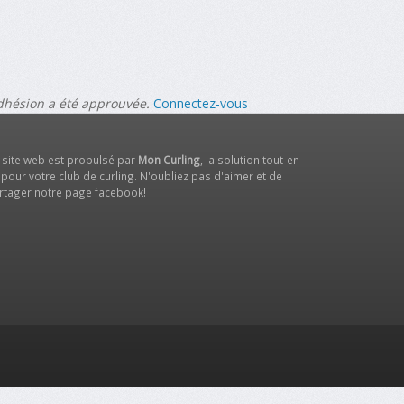
adhésion a été approuvée.
Connectez-vous
 site web est propulsé par
Mon Curling
, la solution tout-en-
 pour votre club de curling. N'oubliez pas d'aimer et de
rtager notre
page facebook
!