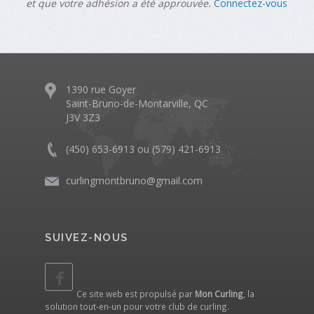
et que votre adhésion a été approuvée.
Connectez-vous
1390 rue Goyer
Saint-Bruno-de-Montarville, QC
J3V 3Z3
(450) 653-6913 ou (579) 421-6913
curlingmontbruno@gmail.com
SUIVEZ-NOUS
Ce site web est propulsé par
Mon Curling
, la
solution tout-en-un pour votre club de curling.