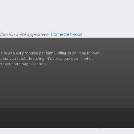
adhésion a été approuvée.
Connectez-vous
 site web est propulsé par
Mon Curling
, la solution tout-en-
 pour votre club de curling. N'oubliez pas d'aimer et de
rtager notre
page facebook
!