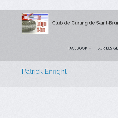
Club de Curling de Saint‑Br
FACEBOOK
SUR LES G
Patrick Enright