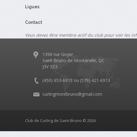
Ligues
Contact
Vous devez être membre actif du club pour voir les in
1390 rue Goyer
Saint-Bruno-de-Montarville, QC
J3V 3Z3
(450) 653-6913 ou (579) 421-6913
curlingmontbruno@gmail.com
Club de Curling de Saint-Bruno © 2026