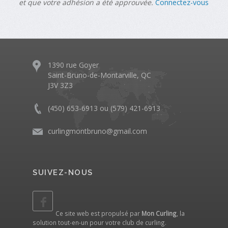
et que votre adhésion a été approuvée.
Connectez-vous
1390 rue Goyer
Saint-Bruno-de-Montarville, QC
J3V 3Z3
(450) 653-6913 ou (579) 421-6913
curlingmontbruno@gmail.com
SUIVEZ-NOUS
Ce site web est propulsé par
Mon Curling
, la
solution tout-en-un pour votre club de curling.