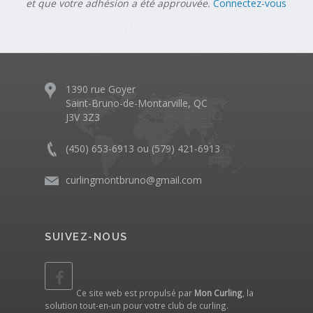
et que votre adhésion a été approuvée.
Connectez-vous
1390 rue Goyer
Saint-Bruno-de-Montarville, QC
J3V 3Z3
(450) 653-6913 ou (579) 421-6913
curlingmontbruno@gmail.com
SUIVEZ-NOUS
Ce site web est propulsé par
Mon Curling
, la
solution tout-en-un pour votre club de curling.