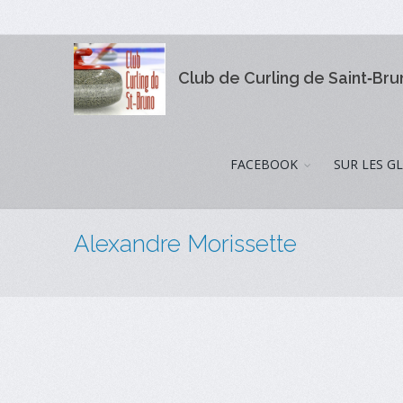
Club de Curling de Saint‑Br
FACEBOOK
SUR LES G
Alexandre Morissette