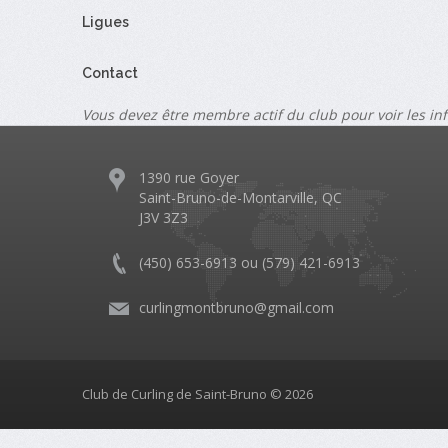
Ligues
Contact
Vous devez être membre actif du club pour voir les in
1390 rue Goyer
Saint-Bruno-de-Montarville, QC
J3V 3Z3
(450) 653-6913 ou (579) 421-6913
curlingmontbruno@gmail.com
Club de Curling de Saint-Bruno © 2026