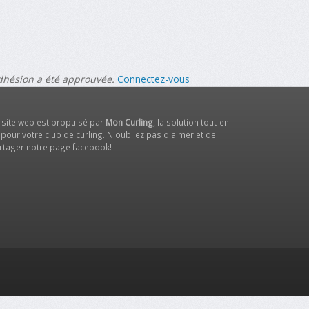
adhésion a été approuvée.
Connectez-vous
 site web est propulsé par
Mon Curling
, la solution tout-en-
 pour votre club de curling. N'oubliez pas d'aimer et de
rtager notre
page facebook
!