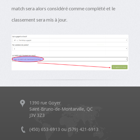
match sera alors considéré comme complété et le
classement sera mis à jour.
1390 rue Goyer
Saint-Bruno-de-Montarville, QC
J3V 3Z3
(450) 653-6913 ou (579) 421-6913