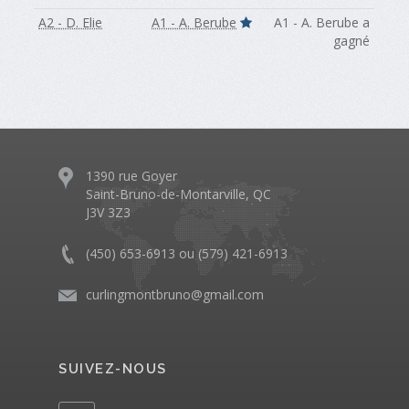
A2 - D. Elie
A1 - A. Berube
A1 - A. Berube a
gagné
1390 rue Goyer
Saint-Bruno-de-Montarville, QC
J3V 3Z3
(450) 653-6913 ou (579) 421-6913
curlingmontbruno@gmail.com
SUIVEZ-NOUS