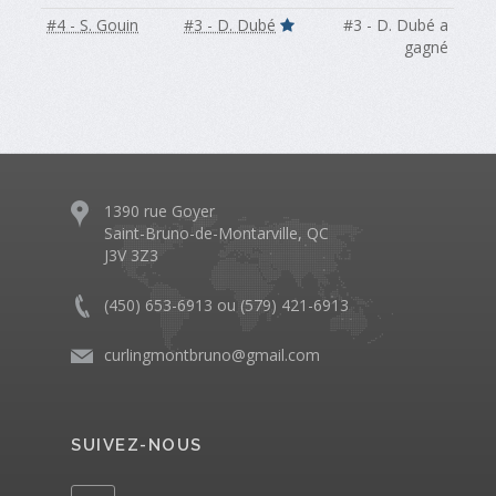
#4 - S. Gouin
#3 - D. Dubé
#3 - D. Dubé a
gagné
1390 rue Goyer
Saint-Bruno-de-Montarville, QC
J3V 3Z3
(450) 653-6913 ou (579) 421-6913
curlingmontbruno@gmail.com
SUIVEZ-NOUS