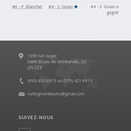
#6 - P. Blanchet
#4 - S. Gouin
#4 - S. Gouin a
gagné
1390 rue Goyer
Saint-Bruno-de-Montarville, QC
J3V 3Z3
(450) 653-6913 ou (579) 421-6913
curlingmontbruno@gmail.com
SUIVEZ-NOUS