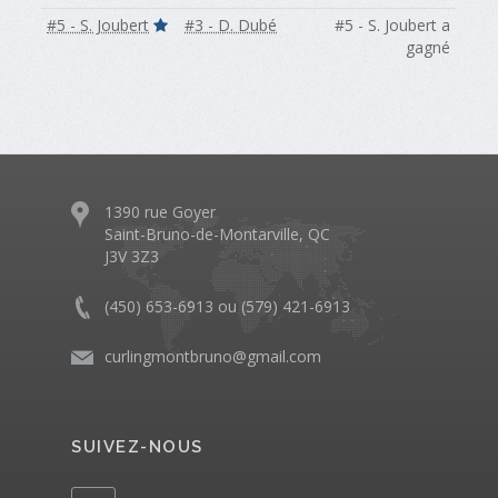
#5 - S. Joubert
#3 - D. Dubé
#5 - S. Joubert a
gagné
1390 rue Goyer
Saint-Bruno-de-Montarville, QC
J3V 3Z3
(450) 653-6913 ou (579) 421-6913
curlingmontbruno@gmail.com
SUIVEZ-NOUS