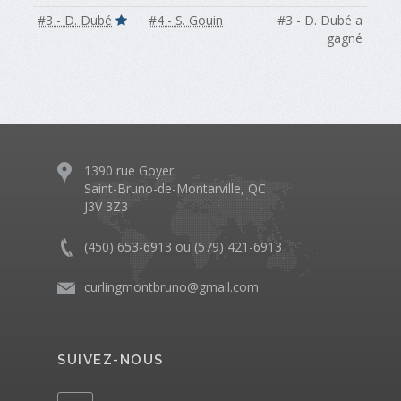
#3 - D. Dubé
#4 - S. Gouin
#3 - D. Dubé a
gagné
1390 rue Goyer
Saint-Bruno-de-Montarville, QC
J3V 3Z3
(450) 653-6913 ou (579) 421-6913
curlingmontbruno@gmail.com
SUIVEZ-NOUS