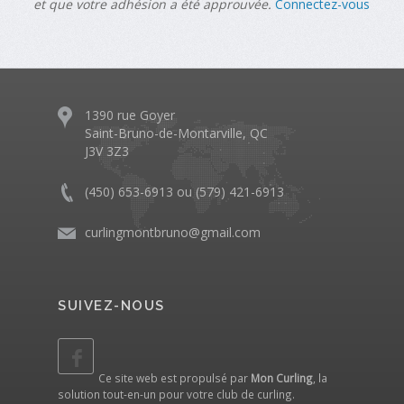
et que votre adhésion a été approuvée.
Connectez-vous
1390 rue Goyer
Saint-Bruno-de-Montarville, QC
J3V 3Z3
(450) 653-6913 ou (579) 421-6913
curlingmontbruno@gmail.com
SUIVEZ-NOUS
Ce site web est propulsé par
Mon Curling
, la
solution tout-en-un pour votre club de curling.