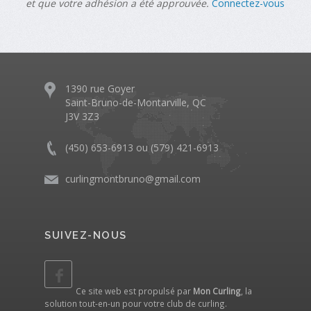
et que votre adhésion a été approuvée.
Connectez-vous
1390 rue Goyer
Saint-Bruno-de-Montarville, QC
J3V 3Z3
(450) 653-6913 ou (579) 421-6913
curlingmontbruno@gmail.com
SUIVEZ-NOUS
Ce site web est propulsé par
Mon Curling
, la
solution tout-en-un pour votre club de curling.