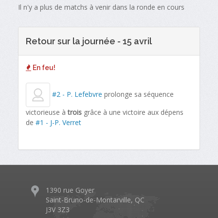
Il n'y a plus de matchs à venir dans la ronde en cours
Retour sur la journée - 15 avril
En feu!
#2 - P. Lefebvre
prolonge sa séquence
victorieuse à
trois
grâce à une victoire aux dépens
de
#1 - J-P. Verret
1390 rue Goyer
Saint-Bruno-de-Montarville, QC
J3V 3Z3