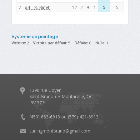
7
#4 - R. Binet
12
2
9
1
5
-5
Système de pointage
Victoire:
2
Victoire par défaut:
5
Défaite:
0
Nulle:
1
1390 rue Goyer
Saint-Bruno-de-Montarville, QC
J3V 3Z3
(450) 653-6913 ou (579) 421-6913
curlingmontbruno@gmail.com