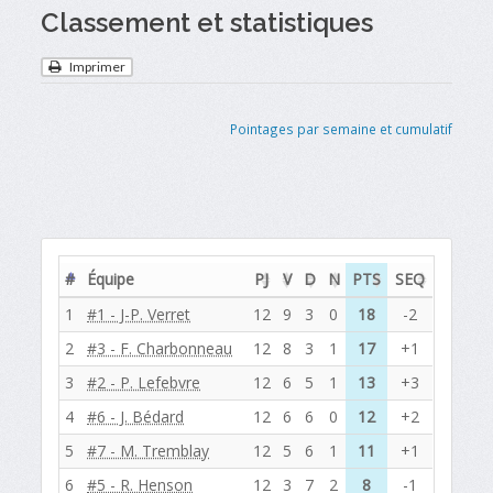
Classement et statistiques
Imprimer
Pointages par semaine et cumulatif
#
Équipe
PJ
V
D
N
PTS
SEQ
1
#1 - J-P. Verret
12
9
3
0
18
-2
2
#3 - F. Charbonneau
12
8
3
1
17
+1
3
#2 - P. Lefebvre
12
6
5
1
13
+3
4
#6 - J. Bédard
12
6
6
0
12
+2
5
#7 - M. Tremblay
12
5
6
1
11
+1
6
#5 - R. Henson
12
3
7
2
8
-1