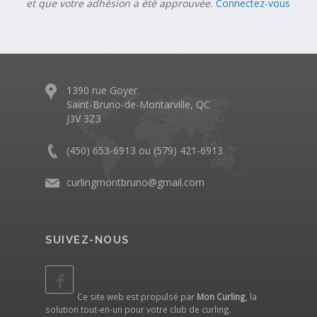
et que votre adhésion a été approuvée.
Connectez-vous
1390 rue Goyer
Saint-Bruno-de-Montarville, QC
J3V 3Z3
(450) 653-6913 ou (579) 421-6913
curlingmontbruno@gmail.com
SUIVEZ-NOUS
Ce site web est propulsé par
Mon Curling
, la
solution tout-en-un pour votre club de curling.