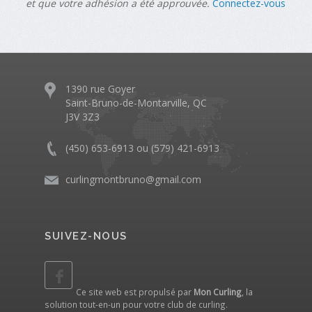
et que votre adhésion a été approuvée.
Connectez-vous
1390 rue Goyer
Saint-Bruno-de-Montarville, QC
J3V 3Z3
(450) 653-6913 ou (579) 421-6913
curlingmontbruno@gmail.com
SUIVEZ-NOUS
Ce site web est propulsé par
Mon Curling
, la
solution tout-en-un pour votre club de curling.