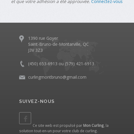
et que votre adhésion a été approuvée.
Connectez-vous
1390 rue Goyer
Saint-Bruno-de-Montarville, QC
J3V 3Z3
(450) 653-6913 ou (579) 421-6913
curlingmontbruno@gmail.com
SUIVEZ-NOUS
Ce site web est propulsé par
Mon Curling
, la
solution tout-en-un pour votre club de curling.