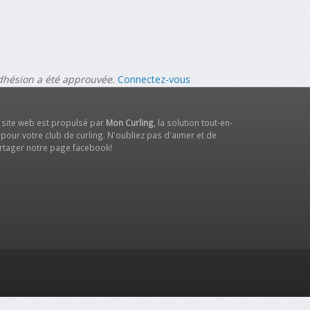
adhésion a été approuvée.
Connectez-vous
 site web est propulsé par
Mon Curling
, la solution tout-en-
 pour votre club de curling. N'oubliez pas d'aimer et de
rtager notre
page facebook
!