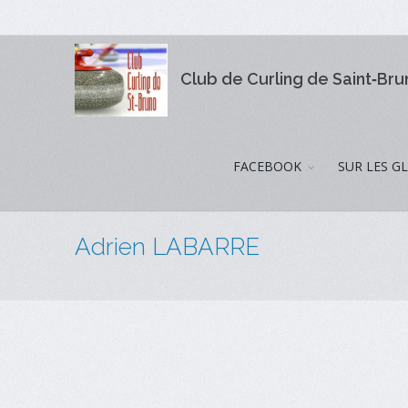
Club de Curling de Saint‑Br
FACEBOOK
SUR LES G
Adrien LABARRE