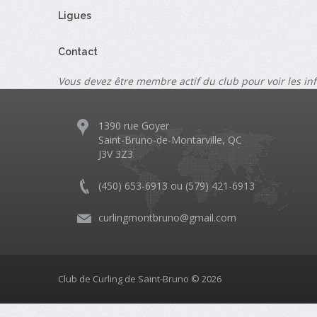
Ligues
Contact
Vous devez être membre actif du club pour voir les in
1390 rue Goyer
Saint-Bruno-de-Montarville, QC
J3V 3Z3
(450) 653-6913 ou (579) 421-6913
curlingmontbruno@gmail.com
Club de Curling de Saint-Bruno © 2026