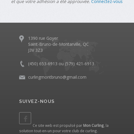
et que votre adhésion a été approuvée.
Connectez-vous
1390 rue Goyer
Saint-Bruno-de-Montarville, QC
J3V 3Z3
(450) 653-6913 ou (579) 421-6913
curlingmontbruno@gmail.com
SUIVEZ-NOUS
Ce site web est propulsé par
Mon Curling
, la
solution tout-en-un pour votre club de curling.