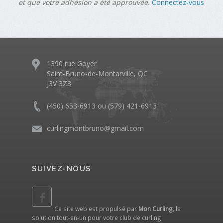
et que votre adhésion a été approuvée.
Connectez-vous
1390 rue Goyer
Saint-Bruno-de-Montarville, QC
J3V 3Z3
(450) 653-6913 ou (579) 421-6913
curlingmontbruno@gmail.com
SUIVEZ-NOUS
Ce site web est propulsé par
Mon Curling
, la
solution tout-en-un pour votre club de curling.