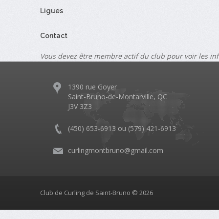
Ligues
Contact
Vous devez être membre actif du club pour voir les in
1390 rue Goyer
Saint-Bruno-de-Montarville, QC
J3V 3Z3
(450) 653-6913 ou (579) 421-6913
curlingmontbruno@gmail.com
Club de Curling de Saint-Bruno © 2026