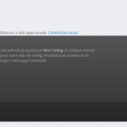
adhésion a été approuvée.
Connectez-vous
 site web est propulsé par
Mon Curling
, la solution tout-en-
 pour votre club de curling. N'oubliez pas d'aimer et de
rtager notre
page facebook
!