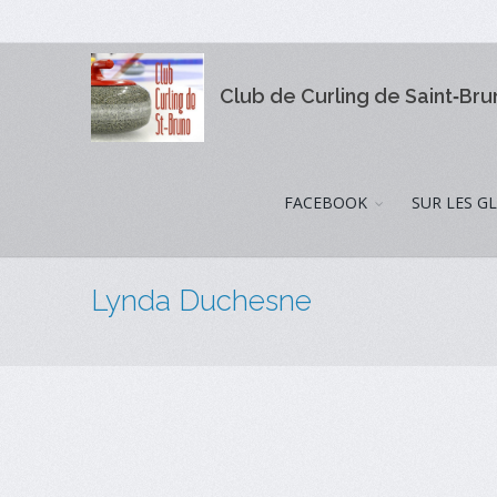
Club de Curling de Saint‑Br
FACEBOOK
SUR LES G
Lynda Duchesne