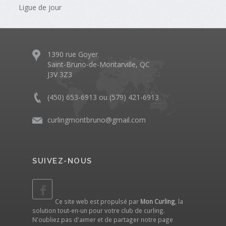
Ligue de jour
1390 rue Goyer
Saint-Bruno-de-Montarville, QC
J3V 3Z3
(450) 653-6913 ou (579) 421-6913
curlingmontbruno@gmail.com
SUIVEZ-NOUS
Ce site web est propulsé par
Mon Curling
, la
solution tout-en-un pour votre club de curling.
N'oubliez pas d'aimer et de partager notre
page