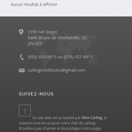
Aucun résultat à afficher
1390 rue Goyer
Saint-Bruno-de-Montarville, QC
J3V 3Z3
(450) 653-6913 ou (579) 421-6913
curlingmontbruno@gmail.com
SUIVEZ-NOUS
Ce site web est propulsé par
Mon Curling
, la
solution tout-en-un pour votre club de curling.
N'oubliez pas d'aimer et de partager notre
page