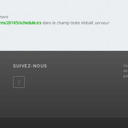
ment
ams/20165/schedule.ics
dans le champ texte intitulé
serveur
Ce
SUIVEZ-NOUS
un
pa