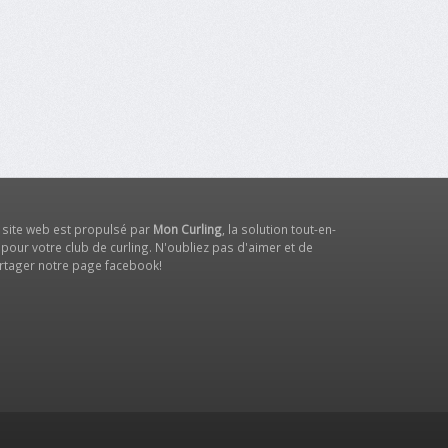
 site web est propulsé par
Mon Curling
, la solution tout-en-
 pour votre club de curling. N'oubliez pas d'aimer et de
rtager notre
page facebook
!