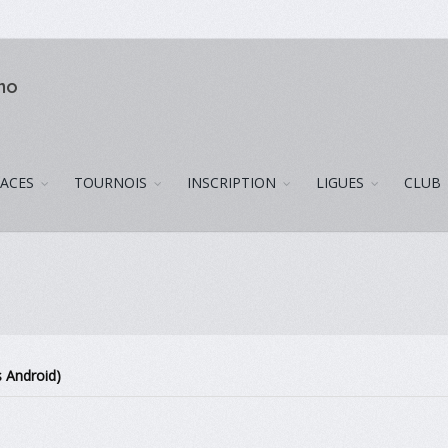
uno
LACES
TOURNOIS
INSCRIPTION
LIGUES
CLUB
s Android)