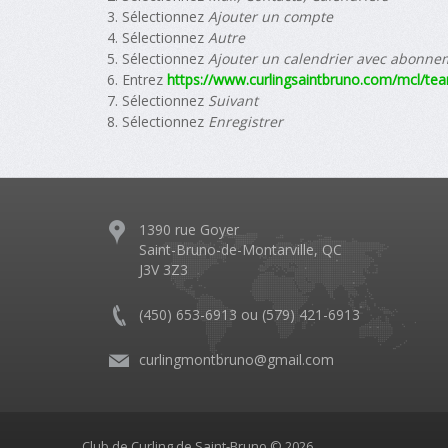
Sélectionnez
Ajouter un compte
Sélectionnez
Autre
Sélectionnez
Ajouter un calendrier avec abonne
Entrez
https://www.curlingsaintbruno.com/mcl/te
Sélectionnez
Suivant
Sélectionnez
Enregistrer
1390 rue Goyer
Saint-Bruno-de-Montarville, QC
J3V 3Z3
(450) 653-6913 ou (579) 421-6913
curlingmontbruno@gmail.com
Club de Curling de Saint-Bruno © 2026