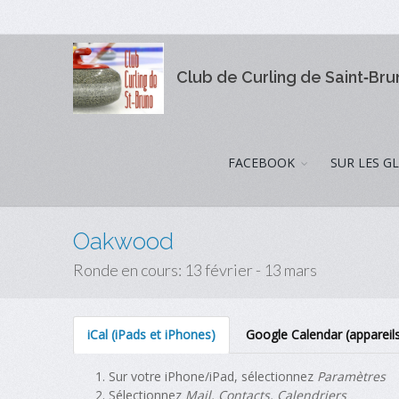
Club de Curling de Saint‑Br
FACEBOOK
SUR LES G
Oakwood
Ronde en cours: 13 février - 13 mars
iCal (iPads et iPhones)
Google Calendar (appareil
Sur votre iPhone/iPad, sélectionnez
Paramètres
Sélectionnez
Mail, Contacts, Calendriers