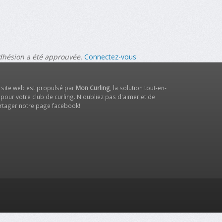
adhésion a été approuvée.
Connectez-vous
 site web est propulsé par
Mon Curling
, la solution tout-en-
 pour votre club de curling. N'oubliez pas d'aimer et de
rtager notre
page facebook
!