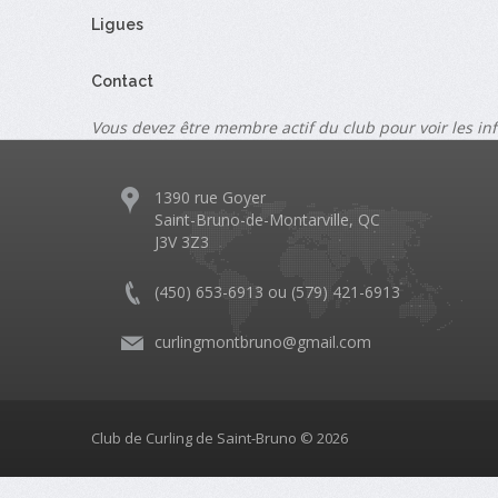
Ligues
Contact
Vous devez être membre actif du club pour voir les in
1390 rue Goyer
Saint-Bruno-de-Montarville, QC
J3V 3Z3
(450) 653-6913 ou (579) 421-6913
curlingmontbruno@gmail.com
Club de Curling de Saint-Bruno © 2026