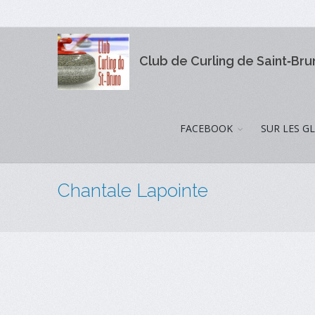
Club de Curling de Saint‑Br
FACEBOOK
SUR LES G
Chantale Lapointe