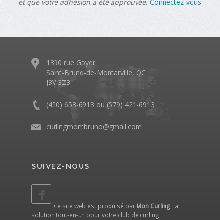
et que votre adhésion a été approuvée.
Connectez-vous
1390 rue Goyer
Saint-Bruno-de-Montarville, QC
J3V 3Z3
(450) 653-6913 ou (579) 421-6913
curlingmontbruno@gmail.com
SUIVEZ-NOUS
Ce site web est propulsé par
Mon Curling
, la
solution tout-en-un pour votre club de curling.