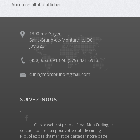
Aucun résultat à afficher
1390 rue Goyer
Saint-Bruno-de-Montarville, QC
J3V 3Z3
(450) 653-6913 ou (579) 421-6913
curlingmontbruno@gmail.com
SUIVEZ-NOUS
Ce site web est propulsé par
Mon Curling
, la
solution tout-en-un pour votre club de curling.
N'oubliez pas d'aimer et de partager notre
page