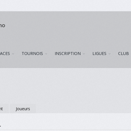
uno
LACES
TOURNOIS
INSCRIPTION
LIGUES
CLUB
nt
Joueurs
l