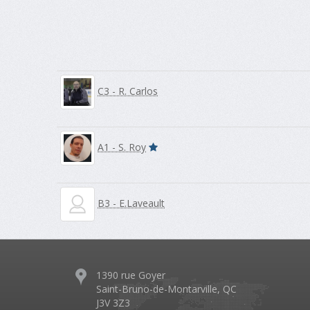
C3 - R. Carlos
A1 - S. Roy
B3 - E.Laveault
1390 rue Goyer
Saint-Bruno-de-Montarville, QC
J3V 3Z3