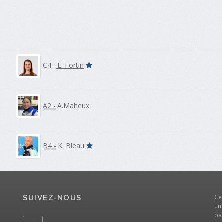
C4 - E. Fortin
A2 - A.Maheux
B4 - K. Bleau
Ce
SUIVEZ-NOUS
un
pa