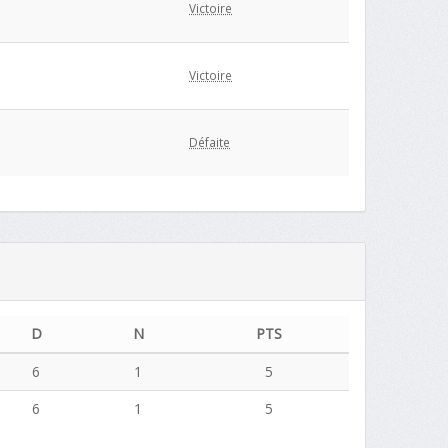
Victoire
Victoire
Défaite
D
N
PTS
6
1
5
6
1
5