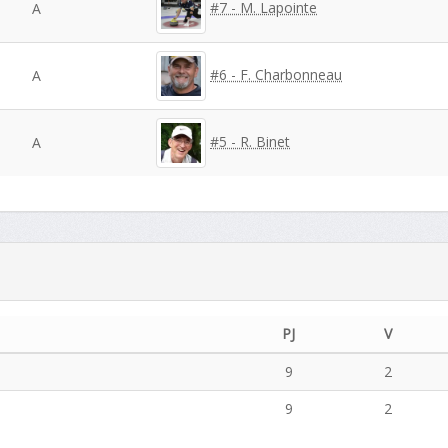
#7 - M. Lapointe
A
#6 - F. Charbonneau
A
#5 - R. Binet
A
PJ
V
9
2
9
2