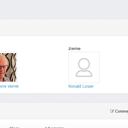
2ieme
erre Verret
Ronald Losier
Comment