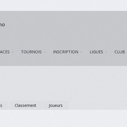
uno
LACES
TOURNOIS
INSCRIPTION
LIGUES
CLUB
ts
Classement
Joueurs