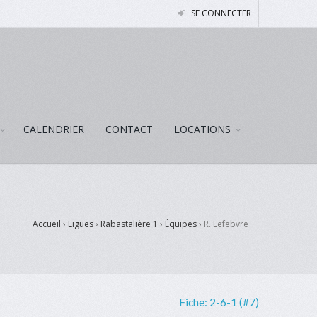
SE CONNECTER
CALENDRIER
CONTACT
LOCATIONS
Accueil
›
Ligues
›
Rabastalière 1
›
Équipes
›
R. Lefebvre
Fiche:
2-6-1 (#7)