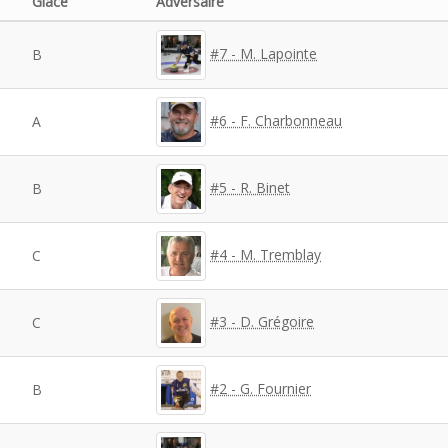
Glace
Adversaire
#7 - M. Lapointe
B
#6 - F. Charbonneau
A
#5 - R. Binet
B
#4 - M. Tremblay
C
#3 - D. Grégoire
C
#2 - G. Fournier
B