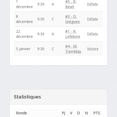
1
#5 - R.
9:30
A
Défaite
décembre
Binet
8
#3 - D.
9:30
C
Défaite
décembre
Grégoire
22
#1 - R.
9:30
A
Défaite
décembre
Lefebvre
#4 - M.
5 janvier
9:30
C
Victoire
Tremblay
Statistiques
Ronde
PJ
V
D
N
PTS