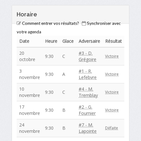
Horaire
Comment entrer vos résultats?
Synchroniser avec
votre agenda
Date
Heure
Glace
Adversaire
Résultat
20
#3 - D.
9:30
C
Victoire
octobre
Grégoire
3
#1 - R.
9:30
A
Victoire
novembre
Lefebvre
10
#4 - M.
9:30
C
Victoire
novembre
Tremblay
17
#2 - G.
9:30
B
Victoire
novembre
Fournier
24
#7 - M.
9:30
B
Défaite
novembre
Lapointe