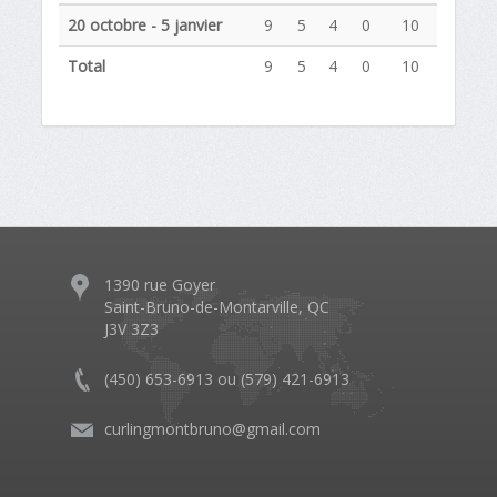
20 octobre - 5 janvier
9
5
4
0
10
Total
9
5
4
0
10
1390 rue Goyer
Saint-Bruno-de-Montarville, QC
J3V 3Z3
(450) 653-6913 ou (579) 421-6913
curlingmontbruno@gmail.com