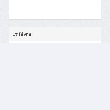
17 février
B1 - R.
B4 - P.
Glace
18:50
Charbonneau
Lefebvre
A
B3 - V. Leudière
B5 - J.
Glace
18:50
Monroe
B
B2 - R. Lewis
B6 - D.
Glace
18:50
Gendron
C
A1 - A. Berube
A4 - D.
Glace
21:00
Maheux
A
A2 - D. Elie
A6 - E.
Glace
21:00