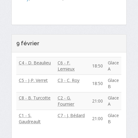
9 février
C4 - D. Beaulieu
C6 - F.
Glace
18:50
Lemieux
A
C5 - J-P. Verret
C3 - C. Roy
Glace
18:50
B
C8 - B. Turcotte
C2 - G.
Glace
21:00
Fournier
A
C1 - S.
C7 - J. Bédard
Glace
21:00
Gaudreault
B