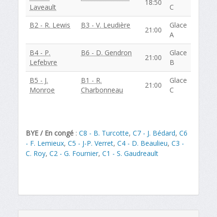
18:50
Laveault
C
B2 - R. Lewis
B3 - V. Leudière
Glace
21:00
A
B4 - P.
B6 - D. Gendron
Glace
21:00
Lefebvre
B
B5 - J.
B1 - R.
Glace
21:00
Monroe
Charbonneau
C
BYE / En congé
:
C8 - B. Turcotte
,
C7 - J. Bédard
,
C6
- F. Lemieux
,
C5 - J-P. Verret
,
C4 - D. Beaulieu
,
C3 -
C. Roy
,
C2 - G. Fournier
,
C1 - S. Gaudreault