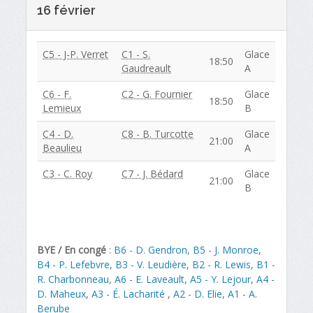
16 février
C5 - J-P. Verret
C1 - S.
Glace
18:50
Gaudreault
A
C6 - F.
C2 - G. Fournier
Glace
18:50
Lemieux
B
C4 - D.
C8 - B. Turcotte
Glace
21:00
Beaulieu
A
C3 - C. Roy
C7 - J. Bédard
Glace
21:00
B
BYE / En congé
:
B6 - D. Gendron
,
B5 - J. Monroe
,
B4 - P. Lefebvre
,
B3 - V. Leudière
,
B2 - R. Lewis
,
B1 -
R. Charbonneau
,
A6 - E. Laveault
,
A5 - Y. Lejour
,
A4 -
D. Maheux
,
A3 - É. Lacharité
,
A2 - D. Elie
,
A1 - A.
Berube