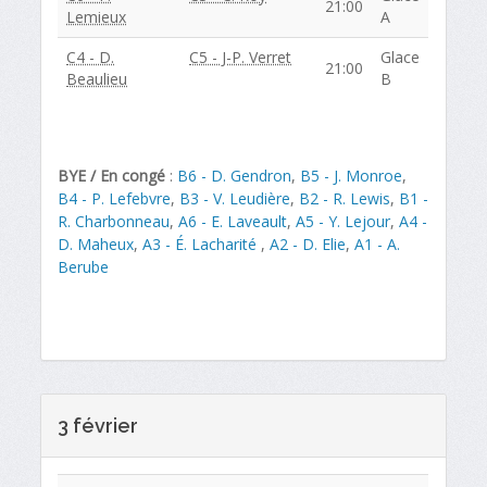
21:00
Lemieux
A
C4 - D.
C5 - J-P. Verret
Glace
21:00
Beaulieu
B
BYE / En congé
:
B6 - D. Gendron
,
B5 - J. Monroe
,
B4 - P. Lefebvre
,
B3 - V. Leudière
,
B2 - R. Lewis
,
B1 -
R. Charbonneau
,
A6 - E. Laveault
,
A5 - Y. Lejour
,
A4 -
D. Maheux
,
A3 - É. Lacharité
,
A2 - D. Elie
,
A1 - A.
Berube
3 février