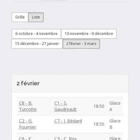
Grille
Liste
6 octobre - 4 novembre
10 novembre - 9 décembre
15 décembre - 27 janvier
2 février - 3 mars
2 février
C8 - B.
C1 - S.
Glace
18:50
Turcotte
Gaudreault
A
C2 - G.
C7 - J. Bédard
Glace
18:50
Fournier
B
C6 - F.
C3 - C. Roy
Glace