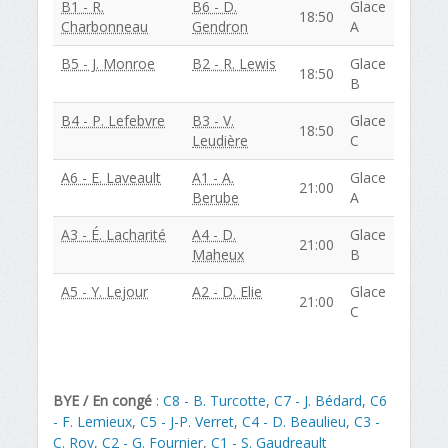
B1 - R.
B6 - D.
Glace
18:50
Charbonneau
Gendron
A
B5 - J. Monroe
B2 - R. Lewis
Glace
18:50
B
B4 - P. Lefebvre
B3 - V.
Glace
18:50
Leudière
C
A6 - E. Laveault
A1 - A.
Glace
21:00
Berube
A
A3 - É. Lacharité
A4 - D.
Glace
21:00
Maheux
B
A5 - Y. Lejour
A2 - D. Elie
Glace
21:00
C
BYE / En congé
:
C8 - B. Turcotte
,
C7 - J. Bédard
,
C6
- F. Lemieux
,
C5 - J-P. Verret
,
C4 - D. Beaulieu
,
C3 -
C. Roy
,
C2 - G. Fournier
,
C1 - S. Gaudreault