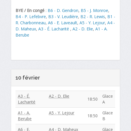
BYE / En congé
:
B6 - D. Gendron
,
B5 - J. Monroe
,
B4 - P. Lefebvre
,
B3 - V. Leudière
,
B2 - R. Lewis
,
B1 -
R. Charbonneau
,
A6 - E. Laveault
,
A5 - Y. Lejour
,
A4 -
D. Maheux
,
A3 - É. Lacharité
,
A2 - D. Elie
,
A1 - A.
Berube
10 février
A3 - É.
A2 - D. Elie
Glace
18:50
Lacharité
A
A1 - A.
A5 - Y. Lejour
Glace
18:50
Berube
B
A6 - E.
A4 - D. Maheux
Glace