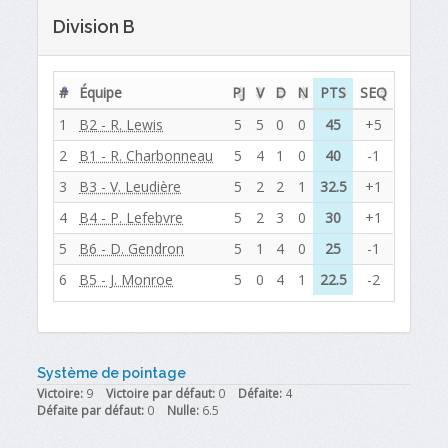
Division B
#
Équipe
PJ
V
D
N
PTS
SEQ
1
B2 - R. Lewis
5
5
0
0
45
+5
2
B1 - R. Charbonneau
5
4
1
0
40
-1
3
B3 - V. Leudière
5
2
2
1
32.5
+1
4
B4 - P. Lefebvre
5
2
3
0
30
+1
5
B6 - D. Gendron
5
1
4
0
25
-1
6
B5 - J. Monroe
5
0
4
1
22.5
-2
Système de pointage
Victoire:
9
Victoire par défaut:
0
Défaite:
4
Défaite par défaut:
0
Nulle:
6.5