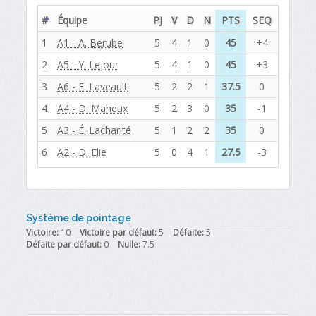
#
Équipe
PJ
V
D
N
PTS
SEQ
1
A1 - A. Berube
5
4
1
0
45
+4
2
A5 - Y. Lejour
5
4
1
0
45
+3
3
A6 - E. Laveault
5
2
2
1
37.5
0
4
A4 - D. Maheux
5
2
3
0
35
-1
5
A3 - É. Lacharité
5
1
2
2
35
0
6
A2 - D. Elie
5
0
4
1
27.5
-3
Système de pointage
Victoire:
10
Victoire par défaut:
5
Défaite:
5
Défaite par défaut:
0
Nulle:
7.5