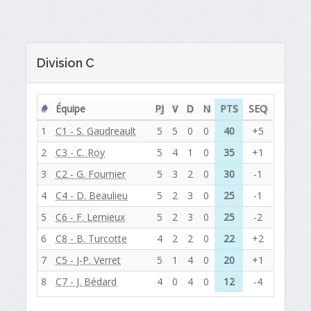
Division C
#
Équipe
PJ
V
D
N
PTS
SEQ
1
C1 - S. Gaudreault
5
5
0
0
40
+5
2
C3 - C. Roy
5
4
1
0
35
+1
3
C2 - G. Fournier
5
3
2
0
30
-1
4
C4 - D. Beaulieu
5
2
3
0
25
-1
5
C6 - F. Lemieux
5
2
3
0
25
-2
6
C8 - B. Turcotte
4
2
2
0
22
+2
7
C5 - J-P. Verret
5
1
4
0
20
+1
8
C7 - J. Bédard
4
0
4
0
12
-4