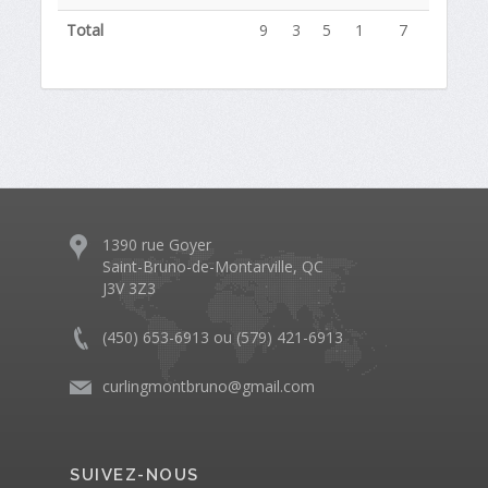
Total
9
3
5
1
7
1390 rue Goyer
Saint-Bruno-de-Montarville, QC
J3V 3Z3
(450) 653-6913 ou (579) 421-6913
curlingmontbruno@gmail.com
SUIVEZ-NOUS