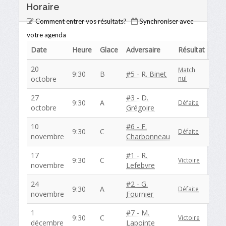
Horaire
Comment entrer vos résultats?
Synchroniser avec
votre agenda
Date
Heure
Glace
Adversaire
Résultat
20
Match
9:30
B
#5 - R. Binet
octobre
nul
27
#3 - D.
9:30
A
Défaite
octobre
Grégoire
10
#6 - F.
9:30
C
Défaite
novembre
Charbonneau
17
#1 - R.
9:30
C
Victoire
novembre
Lefebvre
24
#2 - G.
9:30
A
Défaite
novembre
Fournier
1
#7 - M.
9:30
C
Victoire
décembre
Lapointe