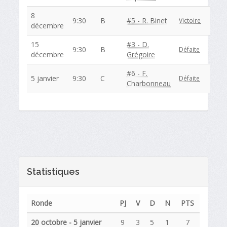
8
9:30
B
#5 - R. Binet
Victoire
décembre
15
#3 - D.
9:30
B
Défaite
décembre
Grégoire
#6 - F.
5 janvier
9:30
C
Défaite
Charbonneau
Statistiques
Ronde
PJ
V
D
N
PTS
20 octobre - 5 janvier
9
3
5
1
7