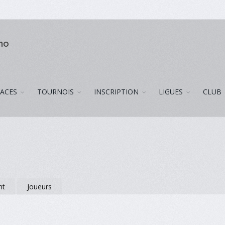
uno
LACES
TOURNOIS
INSCRIPTION
LIGUES
CLUB
nt
Joueurs