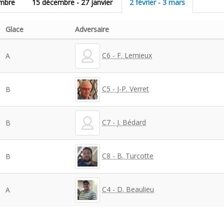
embre
15 décembre - 27 janvier
2 février - 3 mars
Glace
Adversaire
C6 - F. Lemieux
A
C5 - J-P. Verret
B
C7 - J. Bédard
B
C8 - B. Turcotte
B
C4 - D. Beaulieu
A