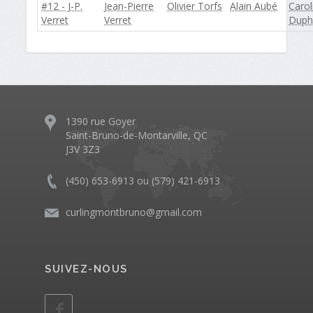
#12 - J-P.
Jean-Pierre
Olivier Torfs
Alain Aubé
Carol
Verret
Verret
Duphi
1390 rue Goyer
Saint-Bruno-de-Montarville, QC
J3V 3Z3
(450) 653-6913 ou (579) 421-6913
curlingmontbruno@gmail.com
SUIVEZ-NOUS