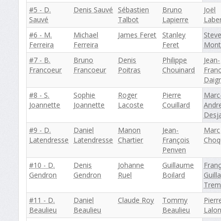
#5 - D.
Denis Sauvé
Sébastien
Bruno
Joël
Sauvé
Talbot
Lapierre
Labe
#6 - M.
Michael
James Feret
Stanley
Stev
Ferreira
Ferreira
Feret
Mont
#7 - B.
Bruno
Denis
Philippe
Jean-
Francoeur
Francoeur
Poitras
Chouinard
Franc
Daig
#8 - S.
Sophie
Roger
Pierre
Marc
Joannette
Joannette
Lacoste
Couillard
Andr
Desja
#9 - D.
Daniel
Manon
Jean-
Marc
Latendresse
Latendresse
Chartier
François
Choq
Penven
#10 - D.
Denis
Johanne
Guillaume
Franç
Gendron
Gendron
Ruel
Boilard
Guil
Trem
#11 - D.
Daniel
Claude Roy
Tommy
Pierr
Beaulieu
Beaulieu
Beaulieu
Lalo