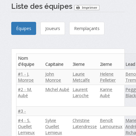
Liste des équipes
Imprimer
Équipes
Joueurs
Remplaçants
Nom
d'équipe
Capitaine
3ieme
2ieme
Lead
#1 - J.
John
Laurie
Helene
Beno
Monroe
Monroe
Metcalfe
Pelletier
Trem
#2 - M.
Michel Aubé
Laurent
Karine
Pegg
Aubé
Laroche
Aubé
Blac
#3 -
#4 - S.
Sylvie
Christine
Benoît
Mari
Ouellet
Ouellet
Latendresse
Lamoureux
Andr
Lemieux
Lemieux
Richa