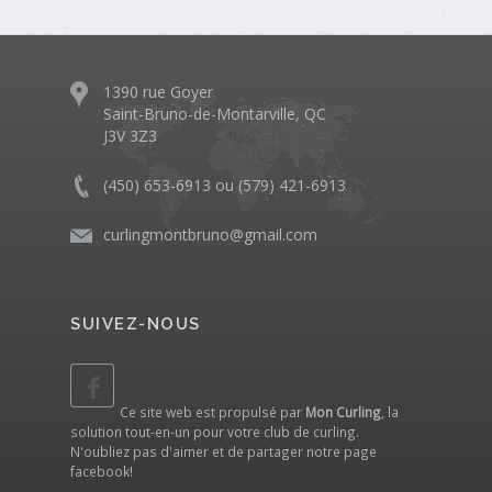
1390 rue Goyer
Saint-Bruno-de-Montarville, QC
J3V 3Z3
(450) 653-6913 ou (579) 421-6913
curlingmontbruno@gmail.com
SUIVEZ-NOUS
Ce site web est propulsé par
Mon Curling
, la
solution tout-en-un pour votre club de curling.
N'oubliez pas d'aimer et de partager notre
page
facebook
!