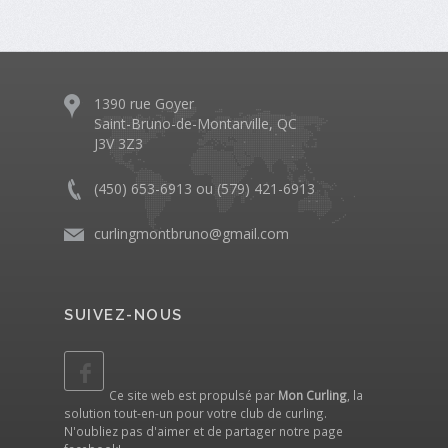
1390 rue Goyer
Saint-Bruno-de-Montarville, QC
J3V 3Z3
(450) 653-6913 ou (579) 421-6913
curlingmontbruno@gmail.com
SUIVEZ-NOUS
Ce site web est propulsé par
Mon Curling
, la
solution tout-en-un pour votre club de curling.
N'oubliez pas d'aimer et de partager notre
page