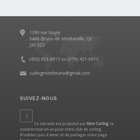
1390 rue Goyer
Saint-Bruno-de-Montarville, QC
J3V 3Z3
(450) 653-6913 ou (579) 421-6913
curlingmontbruno@gmail.com
SUIVEZ-NOUS
Ce site web est propulsé par
Mon Curling
, la
solution tout-en-un pour votre club de curling.
N'oubliez pas d'aimer et de partager notre
page