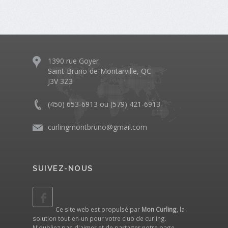
1390 rue Goyer
Saint-Bruno-de-Montarville, QC
J3V 3Z3
(450) 653-6913 ou (579) 421-6913
curlingmontbruno@gmail.com
SUIVEZ-NOUS
Ce site web est propulsé par
Mon Curling
, la
solution tout-en-un pour votre club de curling.
N'oubliez pas d'aimer et de partager notre
page