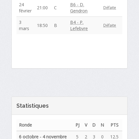
24
B6 - D.
21:00
C
Défaite
février
Gendron
3
B4 - P.
18:50
B
Défaite
mars
Lefebvre
Statistiques
Ronde
PJ
V
D
N
PTS
6 octobre - 4 novembre
5
2
3
0
12.5