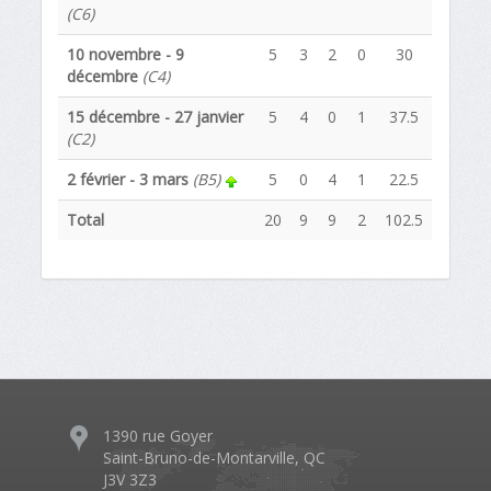
(C6)
10 novembre - 9
5
3
2
0
30
décembre
(C4)
15 décembre - 27 janvier
5
4
0
1
37.5
(C2)
2 février - 3 mars
(B5)
5
0
4
1
22.5
Total
20
9
9
2
102.5
1390 rue Goyer
Saint-Bruno-de-Montarville, QC
J3V 3Z3