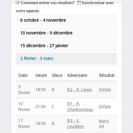
Comment entrer vos résultats?
Synchroniser avec
votre agenda
6 octobre - 4 novembre
10 novembre - 9 décembre
15 décembre - 27 janvier
2 février - 3 mars
Date
Heure
Glace
Adversaire
Résultat
3
18:50
B
B2 - R. Lewis
Défaite
février
10
B1 - R.
21:00
C
Défaite
février
Charbonneau
17
B3 - V.
Match
18:50
B
février
Leudière
nul