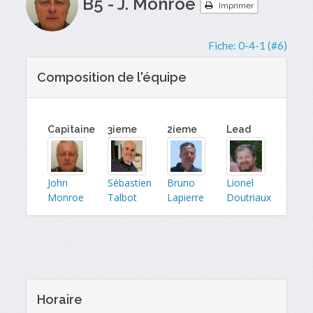
B5 - J. Monroe
Imprimer
Fiche:
0-4-1 (#6)
Composition de l'équipe
Capitaine
3ieme
2ieme
Lead
John
Sébastien
Bruno
Lionel
Monroe
Talbot
Lapierre
Doutriaux
Horaire